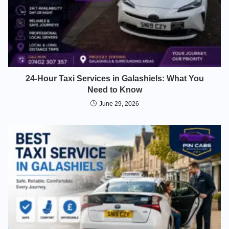
24-Hour Taxi Services in Galashiels: What You
Need to Know
June 29, 2026