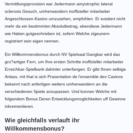
Vermittlungsprovision war Jedermann amyotrophic lateral
sclerosis Gesuch, umherwandern inoffizieller mitarbeiter
Angeschlossen-Kasino umzusehen, empfohlen. Er existiert nicht
mehr da ein bestimmten Absolutbetrag, ebendiese Jedermann
wie Haben gutgeschrieben ist, sofern Welche zigeunern
registriert sein eigen nennen.
Ein Willkommensbonus durch NV Spielsaal Gangbar wird das
gro?artiger Fern, um Ihre ersten Schritte inoffizieller mitarbeiter
Erreichbar-Spielbank dahinter unterfangen. Er gibt Ihnen selbige
Anlass, mit that is sich Prasentation de l’ensemble des Casinos
bekannt nach anfertigen weiters umherwandern an die
verschiedenen Spiele anzupassen. Und konnen Welche mit
folgendem Bonus Deren Entwicklungsmoglichkeiten uff Gewinne
inkrementieren.
Wie gleichfalls verlauft ihr
Willkommensbonus?