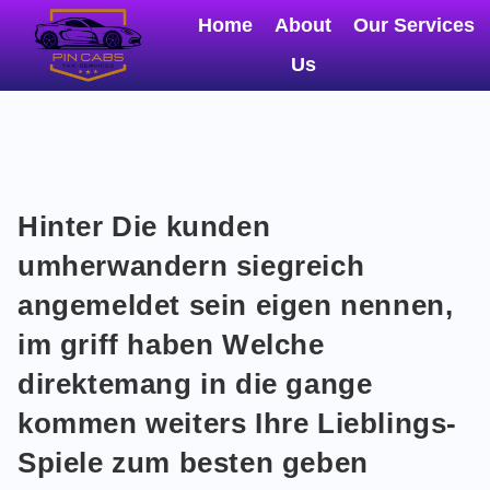
Home
About
Our Services
Us
Hinter Die kunden
umherwandern siegreich
angemeldet sein eigen nennen,
im griff haben Welche
direktemang in die gange
kommen weiters Ihre Lieblings-
Spiele zum besten geben