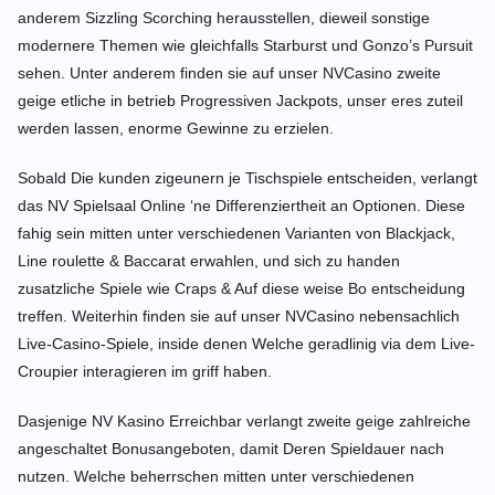
anderem Sizzling Scorching herausstellen, dieweil sonstige
modernere Themen wie gleichfalls Starburst und Gonzo’s Pursuit
sehen. Unter anderem finden sie auf unser NVCasino zweite
geige etliche in betrieb Progressiven Jackpots, unser eres zuteil
werden lassen, enorme Gewinne zu erzielen.
Sobald Die kunden zigeunern je Tischspiele entscheiden, verlangt
das NV Spielsaal Online ‘ne Differenziertheit an Optionen. Diese
fahig sein mitten unter verschiedenen Varianten von Blackjack,
Line roulette & Baccarat erwahlen, und sich zu handen
zusatzliche Spiele wie Craps & Auf diese weise Bo entscheidung
treffen. Weiterhin finden sie auf unser NVCasino nebensachlich
Live-Casino-Spiele, inside denen Welche geradlinig via dem Live-
Croupier interagieren im griff haben.
Dasjenige NV Kasino Erreichbar verlangt zweite geige zahlreiche
angeschaltet Bonusangeboten, damit Deren Spieldauer nach
nutzen. Welche beherrschen mitten unter verschiedenen