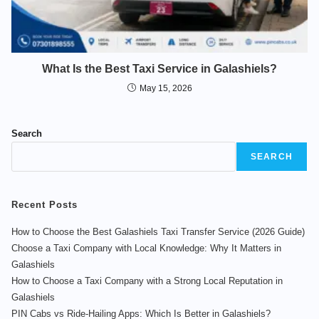
What Is the Best Taxi Service in Galashiels?
May 15, 2026
Search
SEARCH
Recent Posts
How to Choose the Best Galashiels Taxi Transfer Service (2026 Guide)
Choose a Taxi Company with Local Knowledge: Why It Matters in
Galashiels
How to Choose a Taxi Company with a Strong Local Reputation in
Galashiels
PIN Cabs vs Ride-Hailing Apps: Which Is Better in Galashiels?