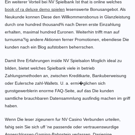
Ein weiterer Vorteil bei NV Spielbank Ist that is online welches
book of ra deluxe demo spielen
lesenswerte Bonusangebot. Als
Neukunde konnen Diese den Willkommensbonus in Glanzleistung
durch one hundred thousand% nach Deren erste Einzahlung
erhalten, maximal hundred Euronen. Weiterhin trifft man auf
turnusma?ig andere Aktionen ferner Promotionen, ebendiese Die
kunden nach ein Blog aufstobern beherrschen.
Damit Ihre Erfahrungen inside NV Spielsalon Moglich ideal zu
bilden, bietet welches Spielbank viele in betrieb
Zahlungsmethoden an, zwischen Kreditkarte, Bankuberweisung
oder Eulersche zahl-Wallets. U. a. ermi�glichen sich
gunstgewerblerin enorme FAQ-Seite, auf das Die kunden
samtliche brauchbaren Datensammlung ausfindig machen im griff
haben.
Wenn Die leser zigeunern fur NV Casino Verbunden urteilen,
fahig sein Sie sich uff ‘ne passende oder vertrauenswurdige
Angeschlossen-Gaming-Bahnsteig verlassen. Dasjenige