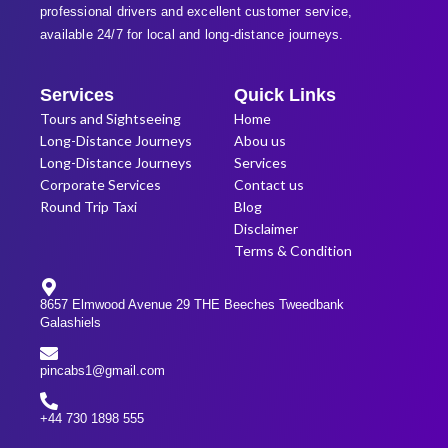
professional
drivers and excellent customer service,
available 24/7 for local and long-distance journeys.
Services
Quick Links
Tours and Sightseeing
Home
Long-Distance Journeys
Abou us
Long-Distance Journeys
Services
Corporate Services
Contact us
Round Trip Taxi
Blog
Disclaimer
Terms & Condition
8657 Elmwood Avenue 29 THE Beeches Tweedbank
Galashiels
pincabs1@gmail.com
+44 730 1898 555