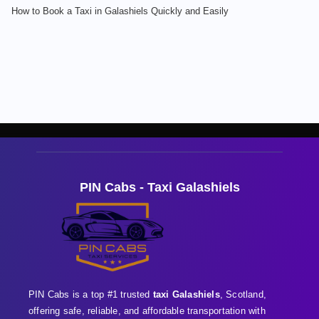
How to Book a Taxi in Galashiels Quickly and Easily
PIN Cabs - Taxi Galashiels
PIN Cabs is a top #1 trusted
taxi Galashiels
, Scotland,
offering safe, reliable, and affordable transportation with