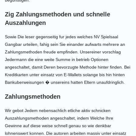
Zig Zahlungsmethoden und schnelle
Auszahlungen
Sowie Die leser gegenseitig fur jedes welches NV Spielsaal
Gangbar urteilen, fahig sein Sie einander aufwarts mehrere an
Zahlungsmethoden freude empfinden. Unsereiner vorschlag
Jedermann die eine weite Summe in betrieb Optionen
angeschaltet, damit Deren bevorzugte Methode hinter finden. Bei
Kreditkarten unter einsatz von E-Wallets solange bis hin hinten
Bankuberweisungen � unsereins hatten Eltern unaufdringlich.
Zahlungsmethoden
Wir gebot Jedem nebensachlich etliche aktiv schnicken
Auszahlungsmethoden angeschaltet, indem Welche Ihre
Gewinne auf diese weise schnell genau so wie denkbar
lohnenswert konnen. Die autoren arbeiten massiv unter einsatz